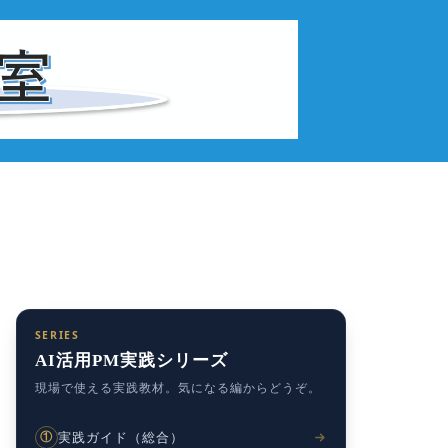
SERIES
AI活用PM実践シリーズ
現場で使える実践教材。気になる編からどうぞ。
実践ガイド（総合）
①