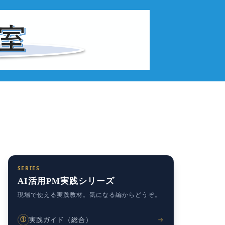
SERIES
AI活用PM実践シリーズ
現場で使える実践教材。気になる編からどうぞ。
実践ガイド（総合）
①