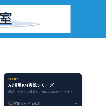
SERIES
AI活用PM実践シリーズ
現場で使える実践教材。気になる編からどうぞ。
実践ガイド（総合）
①