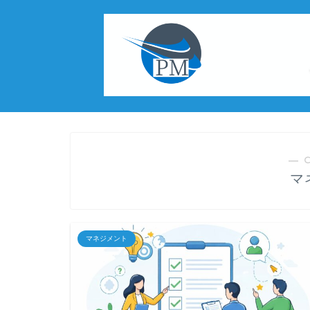
― 
マ
マネジメント