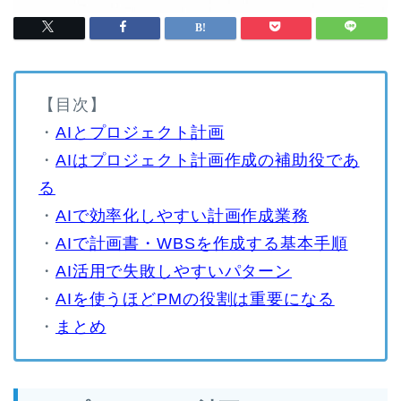
【目次】
・
AIとプロジェクト計画
・
AIはプロジェクト計画作成の補助役であ
る
・
AIで効率化しやすい計画作成業務
・
AIで計画書・WBSを作成する基本手順
・
AI活用で失敗しやすいパターン
・
AIを使うほどPMの役割は重要になる
・
まとめ