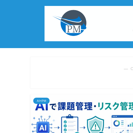
― 
AI×PM