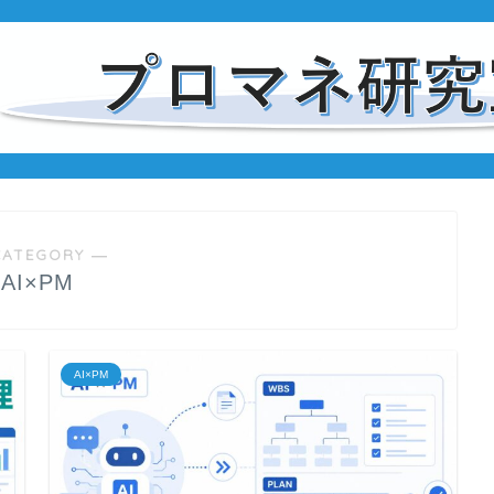
CATEGORY ―
AI×PM
AI×PM