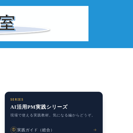
SERIES
AI活用PM実践シリーズ
現場で使える実践教材。気になる編からどうぞ。
実践ガイド（総合）
①