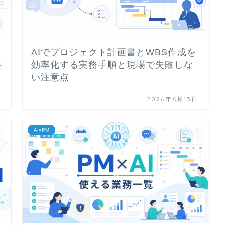
AIでプロジェクト計画書とWBS作成を
要
効率化する実務手順と現場で失敗しな
い注意点
日
2026年6月13日
AI×PM