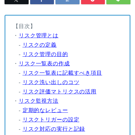
【目次】
・
リスク管理とは
-
リスクの定義
-
リスク管理の目的
・
リスク一覧表の作成
-
リスク一覧表に記載すべき項目
-
リスク洗い出しのコツ
-
リスク評価マトリクスの活用
・
リスク監視方法
-
定期的なレビュー
-
リスクトリガーの設定
-
リスク対応の実行と記録