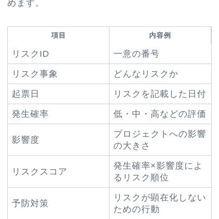
めます。
項目
内容例
リスクID
一意の番号
リスク事象
どんなリスクか
起票日
リスクを記載した日付
発生確率
低・中・高などの評価
プロジェクトへの影響
影響度
の大きさ
発生確率×影響度によ
リスクスコア
るリスク順位
リスクが顕在化しない
予防対策
ための行動