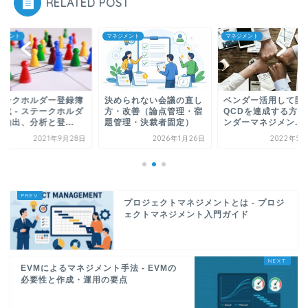
RELATED POST
ジメント
マネジメント
マネジメント
テークホルダー登録簿
決められない会議の直し
ベンダー活用して開
作成 - ステークホルダ
方・改善（論点管理・宿
QCDを達成する方法 
抽出、分析と登...
題管理・決裁者固定）
ンダーマネジメン...
2021年9月28日
2026年1月26日
2022年5月
プロジェクトマネジメントとは - プロジ
ェクトマネジメント入門ガイド
EVMによるマネジメント手法 - EVMの
必要性と作成・運用の要点