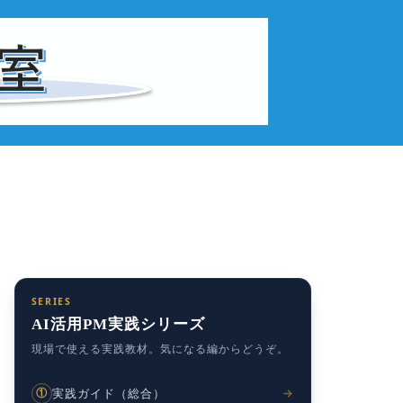
SERIES
AI活用PM実践シリーズ
現場で使える実践教材。気になる編からどうぞ。
実践ガイド（総合）
①