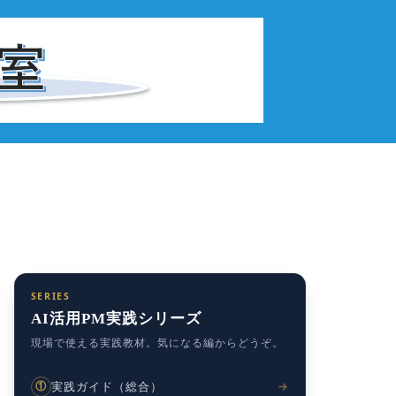
SERIES
AI活用PM実践シリーズ
現場で使える実践教材。気になる編からどうぞ。
実践ガイド（総合）
①