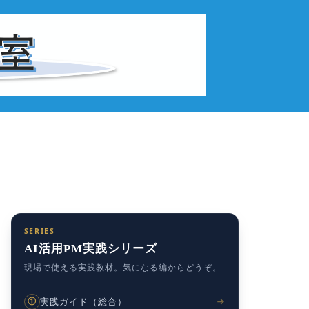
SERIES
AI活用PM実践シリーズ
現場で使える実践教材。気になる編からどうぞ。
実践ガイド（総合）
①