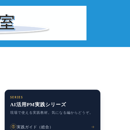
SERIES
AI活用PM実践シリーズ
現場で使える実践教材。気になる編からどうぞ。
実践ガイド（総合）
①