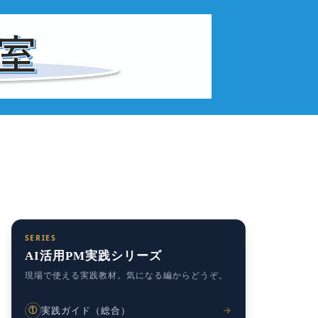
SERIES
AI活用PM実践シリーズ
現場で使える実践教材。気になる編からどうぞ。
実践ガイド（総合）
①