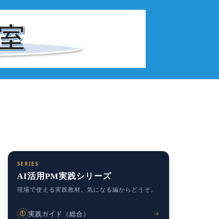
SERIES
AI活用PM実践シリーズ
現場で使える実践教材。気になる編からどうぞ。
実践ガイド（総合）
①