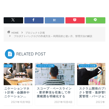
HOME
プロジェクト計画
プロダクトバックログの作成方法 – 利用目的と使い方、管理方法の解説
RELATED POST
ジェクト計画
プロジェクト計画
プロジェクト計画
ミュニケーションマネ
スコープ・ベースライン
スクラム開発のプロ
メント計画 - 会議体や
- 要求事項を収集して作
クト管理 - 進捗管理
ュニケーション...
業範囲を明確化する
質管理・バージョン..
2021年10月18日
2021年10月4日
2022年1月