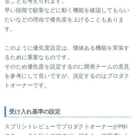
ることも考えられます。
早い段階で顧客などに動く機能を確認してもらい
たいなどの理由で優先度を上げることもありま
す。
このように優先度設定は、価値ある機能を実装す
るために重要なものです。
そのため優先度を設定するのに開発チームの意見
を参考にして良いですが、決定するのはプロダク
トオーナーです。
受け入れ基準の設定
スプリントレビューでプロダクトオーナーがPBI