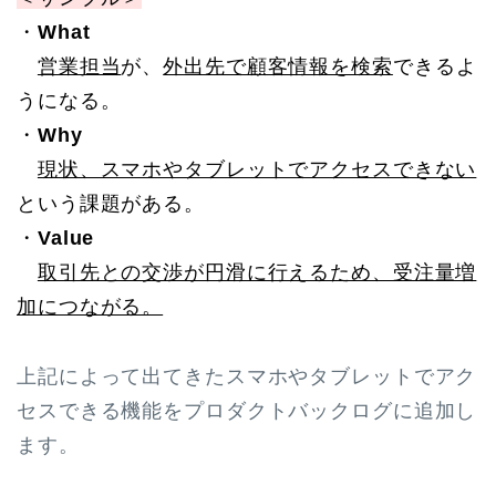
・
What
営業担当
が、
外出先で顧客情報を検索
できるよ
うになる。
・
Why
現状、スマホやタブレットでアクセスできない
という課題がある。
・
Value
取引先との交渉が円滑に行えるため、受注量増
加につながる。
上記によって出てきたスマホやタブレットでアク
セスできる機能をプロダクトバックログに追加し
ます。