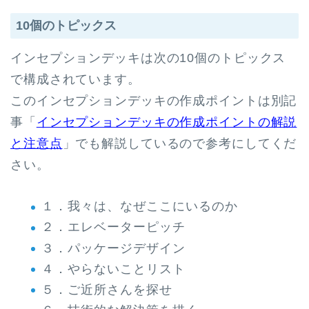
10個のトピックス
インセプションデッキは次の10個のトピックス
で構成されています。
このインセプションデッキの作成ポイントは別記
事「
インセプションデッキの作成ポイントの解説
と注意点
」でも解説しているので参考にしてくだ
さい。
１．我々は、なぜここにいるのか
２．エレベーターピッチ
３．パッケージデザイン
４．やらないことリスト
５．ご近所さんを探せ