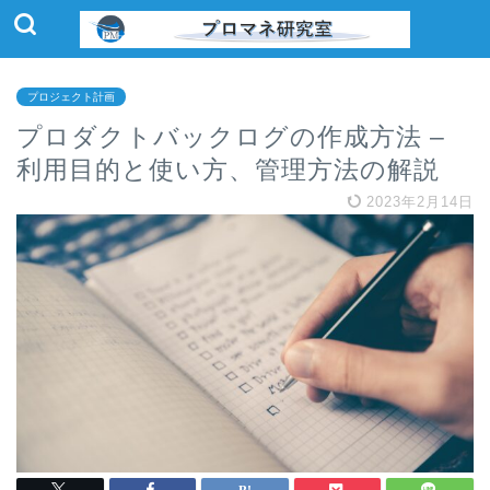
プロジェクト計画
プロダクトバックログの作成方法 –
利用目的と使い方、管理方法の解説
2023年2月14日