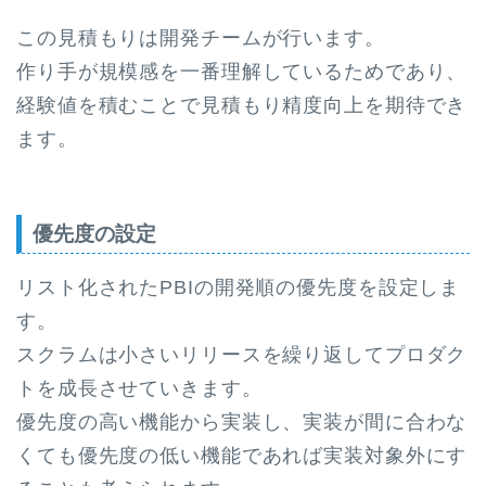
この見積もりは開発チームが行います。
作り手が規模感を一番理解しているためであり、
経験値を積むことで見積もり精度向上を期待でき
ます。
優先度の設定
リスト化されたPBIの開発順の優先度を設定しま
す。
スクラムは小さいリリースを繰り返してプロダク
トを成長させていきます。
優先度の高い機能から実装し、実装が間に合わな
くても優先度の低い機能であれば実装対象外にす