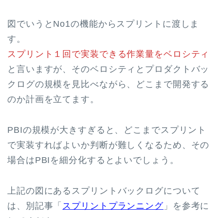
図でいうとNo1の機能からスプリントに渡しま
す。
スプリント１回で実装できる作業量をベロシティ
と言いますが、そのベロシティとプロダクトバッ
クログの規模を見比べながら、どこまで開発する
のか計画を立てます。
PBIの規模が大きすぎると、どこまでスプリント
で実装すればよいか判断が難しくなるため、その
場合はPBIを細分化するとよいでしょう。
上記の図にあるスプリントバックログについて
は、別記事「
スプリントプランニング
」を参考に