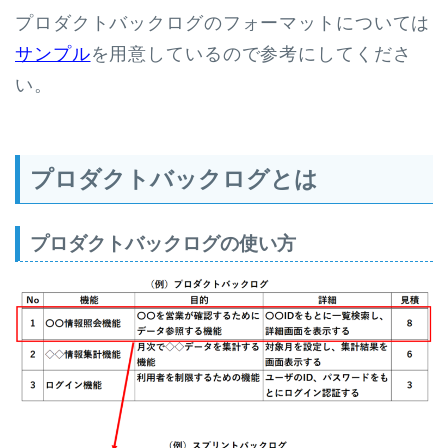
プロダクトバックログのフォーマットについては
サンプル
を用意しているので参考にしてくださ
い。
プロダクトバックログとは
プロダクトバックログの使い方