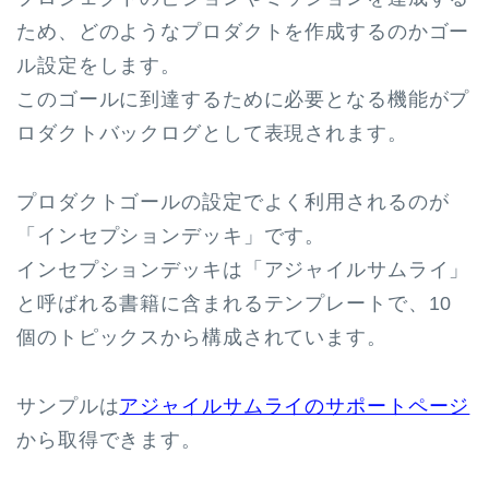
ため、どのようなプロダクトを作成するのかゴー
ル設定をします。
このゴールに到達するために必要となる機能がプ
ロダクトバックログとして表現されます。
プロダクトゴールの設定でよく利用されるのが
「インセプションデッキ」です。
インセプションデッキは「アジャイルサムライ」
と呼ばれる書籍に含まれるテンプレートで、10
個のトピックスから構成されています。
サンプルは
アジャイルサムライのサポートページ
から取得できます。