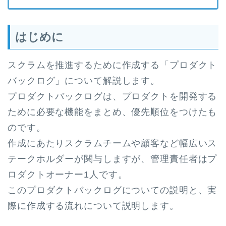
はじめに
スクラムを推進するために作成する「プロダクト
バックログ」について解説します。
プロダクトバックログは、プロダクトを開発する
ために必要な機能をまとめ、優先順位をつけたも
のです。
作成にあたりスクラムチームや顧客など幅広いス
テークホルダーが関与しますが、管理責任者はプ
ロダクトオーナー1人です。
このプロダクトバックログについての説明と、実
際に作成する流れについて説明します。