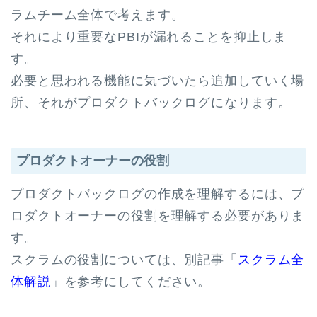
ラムチーム全体で考えます。
それにより重要なPBIが漏れることを抑止しま
す。
必要と思われる機能に気づいたら追加していく場
所、それがプロダクトバックログになります。
プロダクトオーナーの役割
プロダクトバックログの作成を理解するには、プ
ロダクトオーナーの役割を理解する必要がありま
す。
スクラムの役割については、別記事「
スクラム全
体解説
」を参考にしてください。