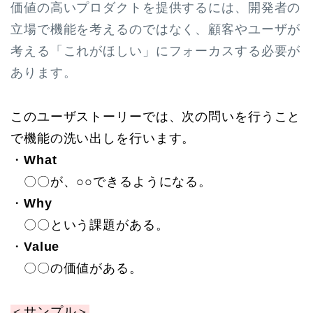
価値の高いプロダクトを提供するには、開発者の
立場で機能を考えるのではなく、顧客やユーザが
考える「これがほしい」にフォーカスする必要が
あります。
このユーザストーリーでは、次の問いを行うこと
で機能の洗い出しを行います。
・
What
〇〇が、○○できるようになる。
・
Why
〇〇という課題がある。
・
Value
〇〇の価値がある。
＜サンプル＞