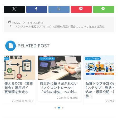
HOME
トラブル解決
スケジュール遅延でプロジェクト計画を見直す場合のリカバリ方法と注意点
RELATED POST
ブル解決
トラブル解決
トラブル解決
場で使えるCCB（変更
想定外に振り回されない
品質トラブル対応の
理委員会）運用ガイ
リスクコントロール -
4ステップ：発見・
：変更管理を安定さ
「未知の未知」への対...
込め・原因究明・再
.
防...
2024年10月20日
2025年11月19日
2026年1