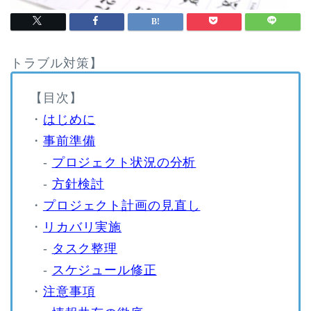
トラブル対策】
【目次】
・
はじめに
・
事前準備
-
プロジェクト状況の分析
-
方針検討
・
プロジェクト計画の見直し
・
リカバリ実施
-
タスク整理
-
スケジュール修正
・
注意事項