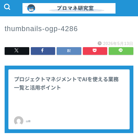
thumbnails-ogp-4286
2026年5月13日