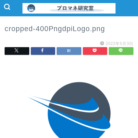
cropped-400PngdpiLogo.png
2022年5月3日