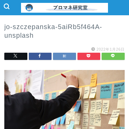
jo-szczepanska-5aiRb5f464A-
unsplash
2022年1月26日