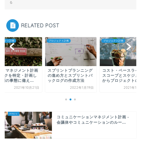
る
RELATED POST
ジェクト計画
プロジェクト計画
プロジェクト計画
スクマネジメント計画
スプリントプランニング
コスト・ベースライン
 リスクを特定・計画し
の進め方とスプリントバ
スコープとスケジュ
測の事態に備え...
ックログの作成方法
からプロジェクトの..
2021年10月21日
2022年1月19日
2021年10
コミュニケーションマネジメント計画 -
会議体やコミュニケーションのルー...