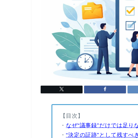
【目次】
・
なぜ“議事録”だけでは足り
・
“決定の証跡”として残すべ