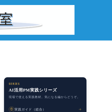
SERIES
AI活用PM実践シリーズ
現場で使える実践教材。気になる編からどうぞ。
実践ガイド（総合）
①