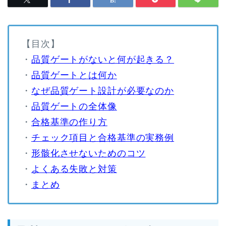
【目次】
・
品質ゲートがないと何が起きる？
・
品質ゲートとは何か
・
なぜ品質ゲート設計が必要なのか
・
品質ゲートの全体像
・
合格基準の作り方
・
チェック項目と合格基準の実務例
・
形骸化させないためのコツ
・
よくある失敗と対策
・
まとめ