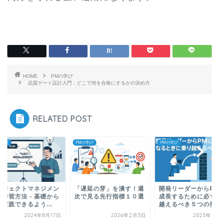
HOME
PMの学び
品質ゲート設計入門：どこで何を合格にするかの決め方
RELATED POST
の学び
PMの学び
PMの学び
ロジェクトマネジメン
「遅延の芽」を潰す！週
開発リーダーからP
の学習方法 - 基礎から
次で見る先行指標１０選
成長するために必ず
実践できるよう...
越えるべき５つの壁
2024年8月17日
2026年2月5日
2025年1