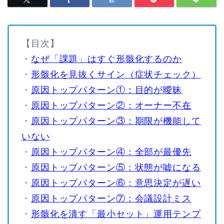
【目次】
・
なぜ「課題」はすぐ形骸化するのか
・
形骸化を見抜くサイン（症状チェック）
・
原因トップパターン①：目的が曖昧
・
原因トップパターン②：オーナー不在
・
原因トップパターン③：期限が機能して
いない
・
原因トップパターン④：全部が最優先
・
原因トップパターン⑤：状態が嘘になる
・
原因トップパターン⑥：意思決定が遅い
・
原因トップパターン⑦：会議設計ミス
・
形骸化を潰す「最小セット」運用テンプ