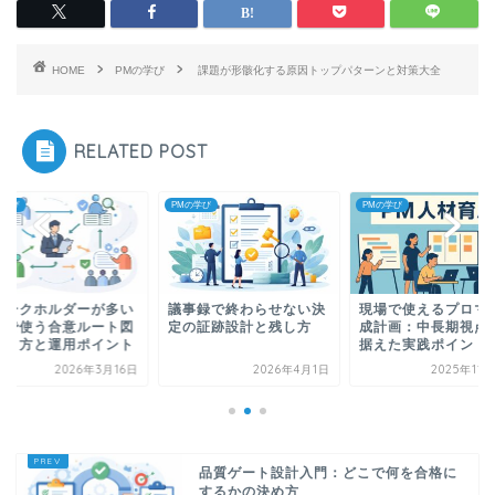
HOME
PMの学び
課題が形骸化する原因トップパターンと対策大全
RELATED POST
の学び
PMの学び
PMの学び
テークホルダーが多い
議事録で終わらせない決
現場で使えるプロマ
件で使う合意ルート図
定の証跡設計と残し方
成計画：中長期視点
作り方と運用ポイント
据えた実践ポイント
2026年3月16日
2026年4月1日
2025年11
品質ゲート設計入門：どこで何を合格に
するかの決め方