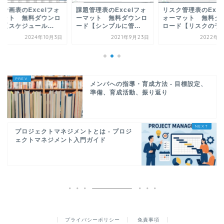
員計画表のExcelフォ
課題管理表のExcelフォ
リスク管理表のExce
マット 無料ダウンロ
ーマット 無料ダウンロ
ォーマット 無料ダ
【スケジュール...
ード【シンプルに管...
ロード【リスクの予..
2024年10月3日
2021年9月23日
2022年6
メンバへの指導・育成方法 - 目標設定、
準備、育成活動、振り返り
プロジェクトマネジメントとは - プロジ
ェクトマネジメント入門ガイド
プライバシーポリシー
免責事項