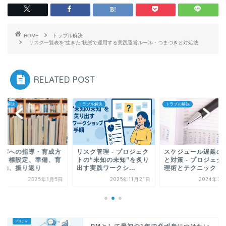
HOME
トラブル解決
リスク一覧表を”生きた”状態で運用する実践運営ルール・つまづきと対処法
RELATED POST
ブル解決
トラブル解決
トラブル解決
ンバへの指導・育成方
リスク管理 - プロジェク
スケジュール遅延の
 - 目標設定、準備、育
トの“未知の未知”を炙り
と対策 - プロジェク
活動、振り返り
出す実践ワークシ...
理術とテクニック
2025年1月5日
2025年11月21日
2024年3月